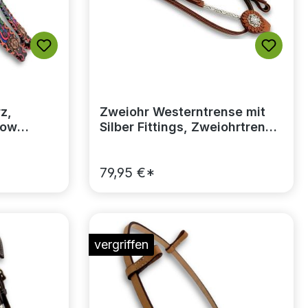
z,
Zweiohr Westerntrense mit
bow
Silber Fittings, Zweiohrtrense
mit silbernen Earloops
79,95 €*
vergriffen