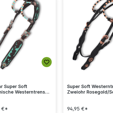
r Super Soft
Super Soft Westernt
ische Westerntrense
Zweiohr Rosegold/S
 mit Perlen-Earloop,
mit Kehlriemen
braun
 €*
94,95 €*