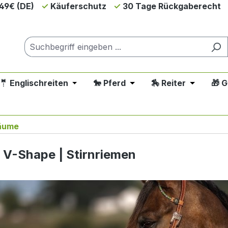
49€ (DE)
Käuferschutz
30 Tage Rückgaberecht
🤵 Englischreiten
🐎 Pferd
🏇 Reiter
🎁 
down der Kategorie 💲SALE - Reduziert
 oder Schließe das Dropdown der Kategorie 🤠 Westernreit
Öffne oder Schließe das Dropdown der Ka
Öffne oder Schließe das 
Öffne oder
e 🐕 Hund
äume
| V-Shape | Stirnriemen