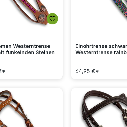
iemen Westerntrense
Einohrtrense schwar
mit funkelnden Steinen
Westerntrense rain
Strassteine
€*
64,95 €*