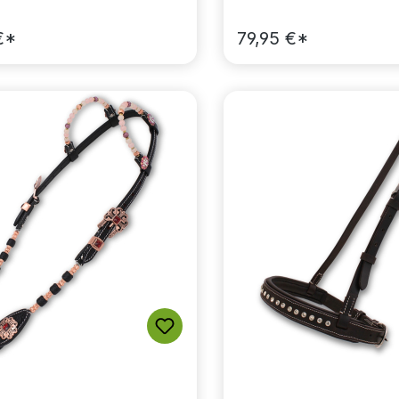
anisches Leder
€*
79,95 €*