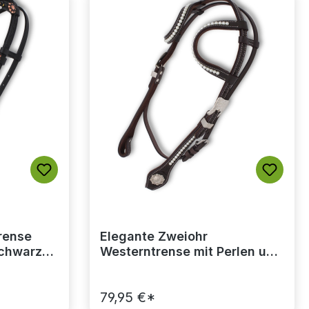
rense
Elegante Zweiohr
chwarz
Westerntrense mit Perlen und
Kehlriemen
79,95 €*