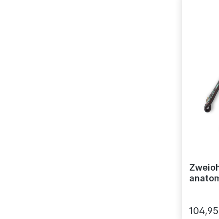
Zweioh
anatom
Türkis
dunkel
104,95