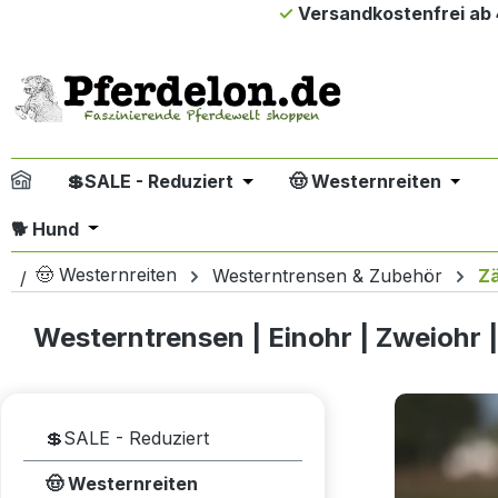
Versandkostenfrei ab 
m Hauptinhalt springen
Zur Suche springen
Zur Hauptnavigation springen
💲SALE - Reduziert
🤠 Westernreiten
Öffne oder Schließe das Drop
Öffne
Öffne oder Schließe das Dropdown der Kategori
🐕 Hund
🤠 Westernreiten
Westerntrensen & Zubehör
Z
Westerntrensen | Einohr | Zweiohr 
💲SALE - Reduziert
🤠 Westernreiten