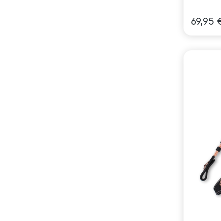
amerik
69,95 