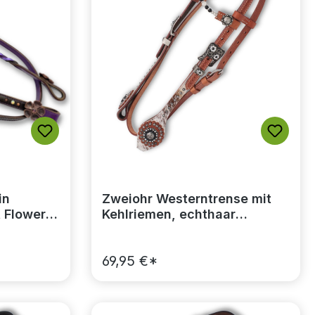
in
Zweiohr Westerntrense mit
 Flower-
Kehlriemen, echthaar
Overlay, schwarz-silber
69,95 €*