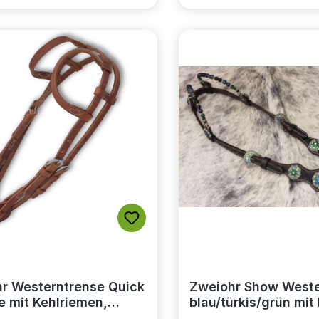
r Westerntrense Quick
Zweiohr Show Weste
 mit Kehlriemen,
blau/türkis/grün mit
n Arbeitszaum,
Earloop