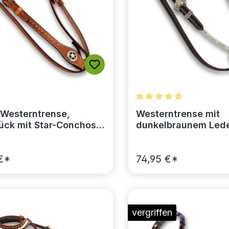
Durchschnittliche Bewe
 Westerntrense,
Westerntrense mit
ück mit Star-Conchos
dunkelbraunem Lede
eten, braun
Stirnriemen & Silber-
Verzierungen
€*
74,95 €*
vergriffen