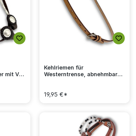
rtung von 5 von 5 Sternen
Kehlriemen für
r mit V-
Westerntrense, abnehmbarer
Kehlriemen austauschbar
19,95 €*