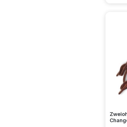
Zweioh
Change
Wester