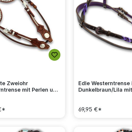
te Zweiohr
Edle Westerntrense 
ntrense mit Perlen und
Dunkelbraun/Lila mit
emen, medium Braun
Conchos
€*
69,95 €*