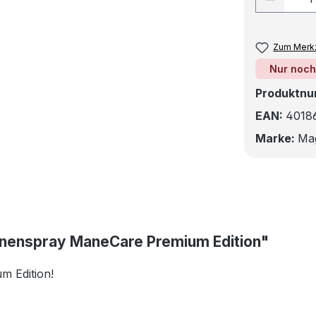
Zum Merkz
Nur noch
Produktn
EAN:
4018
Marke:
Ma
hnenspray ManeCare Premium Edition"
m Edition!