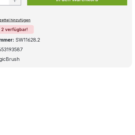
ettel hinzufügen
 2 verfügbar!
ummer:
SW11628.2
653193587
gicBrush