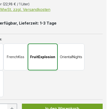
er
(22,98 € / 1 Liter)
. MwSt. zzgl. Versandkosten
erfügbar, Lieferzeit: 1-3 Tage
auswählen
n:
FrenchKiss
FruitExplosion
OrientalNights
s
 Anzahl: Gib den gewünschten Wert ein
In den Warenkorb