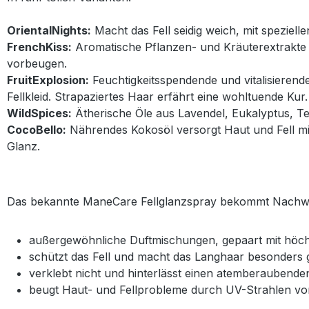
OrientalNights:
Macht das Fell seidig weich, mit spezielle
FrenchKiss:
Aromatische Pflanzen- und Kräuterextrakte 
vorbeugen.
FruitExplosion:
Feuchtigkeitsspendende und vitalisierend
Fellkleid. Strapaziertes Haar erfährt eine wohltuende Kur.
WildSpices:
Ätherische Öle aus Lavendel, Eukalyptus, T
CocoBello:
Nährendes Kokosöl versorgt Haut und Fell mit
Glanz.
Das bekannte ManeCare Fellglanzspray bekommt Nachwuc
außergewöhnliche Duftmischungen, gepaart mit höch
schützt das Fell und macht das Langhaar besonders
verklebt nicht und hinterlässt einen atemberaubende
beugt Haut- und Fellprobleme durch UV-Strahlen vo