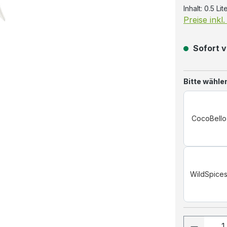
Inhalt:
0.5 Lit
Preise inkl
Sofort v
Bitte wähle
CocoBello
WildSpice
Produkt