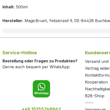
Inhalt:
500ml
Hersteller:
MagicBrush, Felizenzell 9, DE-84428 Buchb
Service-Hotline
Kundenserv
Bestellung oder Fragen zu Produkten?
Versand und
Gerne auch bequem per WhatsApp:
Vertrag wide
Kontaktformu
Kooperation
Nachhaltigkei
B2B-Shop
-----
+49 15155768962
Impressum