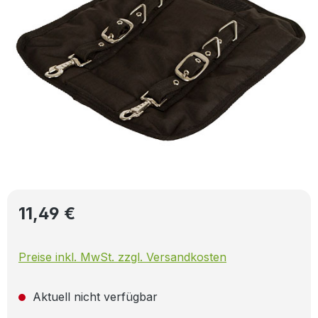
Regulärer Preis:
11,49 €
Preise inkl. MwSt. zzgl. Versandkosten
Aktuell nicht verfügbar