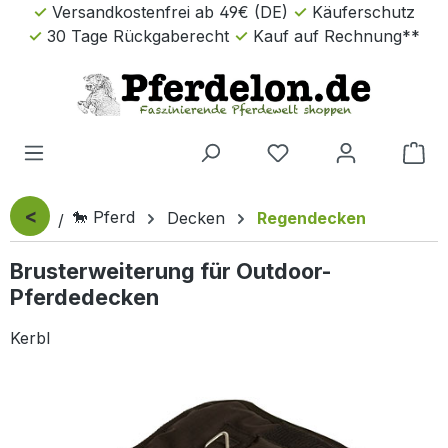
Versandkostenfrei ab 49€ (DE)
Käuferschutz
Zum Hauptinhalt springen
30 Tage Rückgaberecht
Kauf auf Rechnung**
Wa
<
🐎 Pferd
Decken
Regendecken
Brusterweiterung für Outdoor-
Pferdedecken
Kerbl
Bildergalerie überspringen