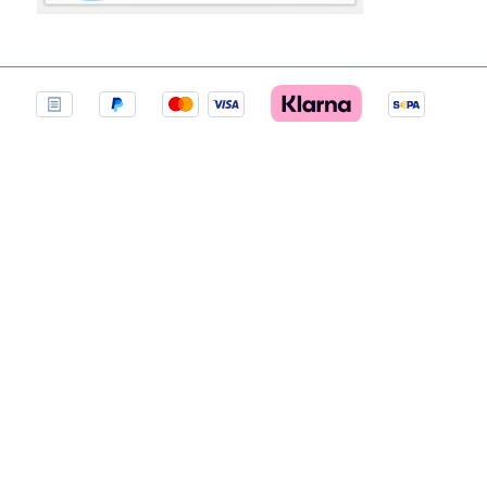
VERTRAG WIDERRUFEN
AGB
Widerrufsbelehrung
Impressum
Datenschutz
Cookie-Einstellungen
Kooperation
Alle Preise inkl. gesetzl. Mehrwertsteuer zzgl.
Versandkosten
und ggf. Nachnahmegebühren, wenn