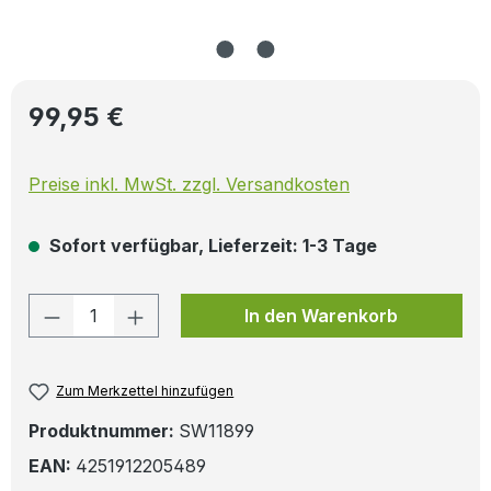
Regulärer Preis:
99,95 €
Preise inkl. MwSt. zzgl. Versandkosten
Sofort verfügbar, Lieferzeit: 1-3 Tage
Produkt Anzahl: Gib den gewünschten W
In den Warenkorb
Zum Merkzettel hinzufügen
Produktnummer:
SW11899
EAN:
4251912205489