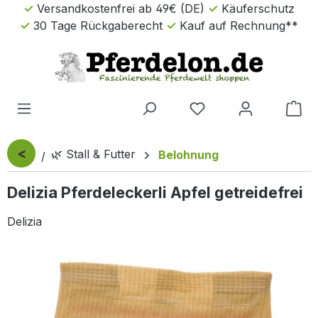
Versandkostenfrei ab 49€ (DE)
Käuferschutz
Zum Hauptinhalt springen
30 Tage Rückgaberecht
Kauf auf Rechnung**
Wa
<
🌿 Stall & Futter
Belohnung
Delizia Pferdeleckerli Apfel getreidefrei
Delizia
Bildergalerie überspringen