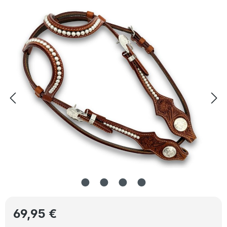
Bildergalerie überspringen
Regulärer Preis:
69,95 €