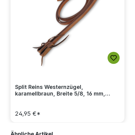
Split Reins Westernzügel,
karamellbraun, Breite 5/8, 16 mm,
waterloop
24,95 €*
Produktgalerie überspringen
Ähnliche Artikel