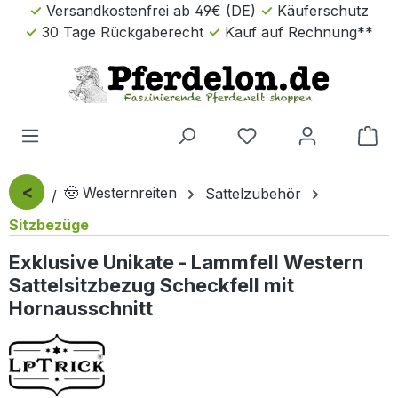
Versandkostenfrei ab 49€ (DE)
Käuferschutz
Zum Hauptinhalt springen
30 Tage Rückgaberecht
Kauf auf Rechnung**
Wa
<
🤠 Westernreiten
Sattelzubehör
Sitzbezüge
Exklusive Unikate - Lammfell Western
Sattelsitzbezug Scheckfell mit
Hornausschnitt