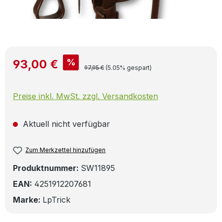
Verkaufspreis:
%
93,00 €
Regulärer Preis:
97,95 €
(5.05% gespart)
Preise inkl. MwSt. zzgl. Versandkosten
Aktuell nicht verfügbar
Zum Merkzettel hinzufügen
Produktnummer:
SW11895
EAN:
4251912207681
Marke:
LpTrick