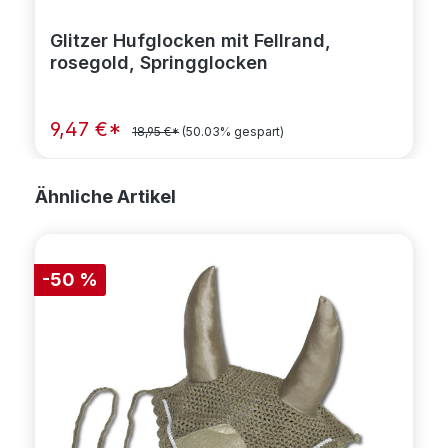
Glitzer Hufglocken mit Fellrand,
rosegold, Springglocken
9,47 €*
18,95 €*
(50.03% gespart)
Produktgalerie überspringen
Ähnliche Artikel
-50 %