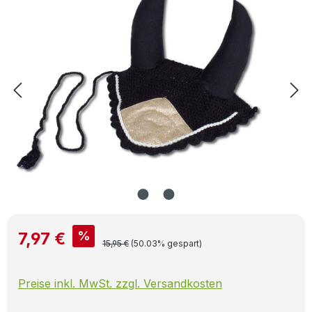
Verkaufspreis:
%
7,97 €
Regulärer Preis:
15,95 €
(50.03% gespart)
Preise inkl. MwSt. zzgl. Versandkosten