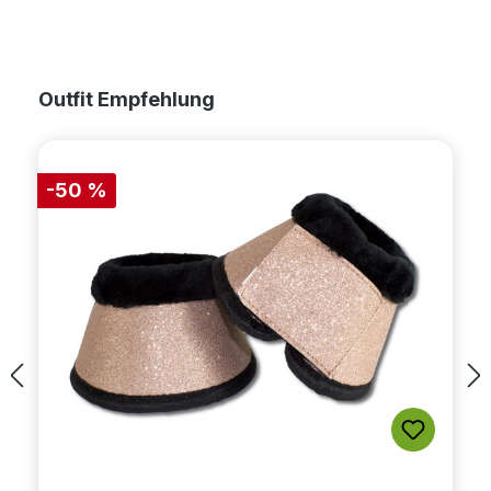
Produktgalerie überspringen
Outfit Empfehlung
-50 %