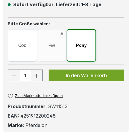
Sofort verfügbar, Lieferzeit: 1-3 Tage
auswählen
Bitte Größe wählen:
Cob
Full
Pony
(Diese Option ist zurzeit nicht verfügbar.)
Produkt Anzahl: Gib den gewünschten W
In den Warenkorb
Zum Merkzettel hinzufügen
Produktnummer:
SW11513
EAN:
4251912200248
Marke:
Pferdelon