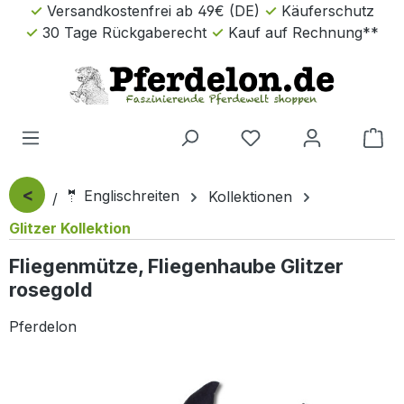
Versandkostenfrei ab 49€ (DE)
Käuferschutz
Zum Hauptinhalt springen
30 Tage Rückgaberecht
Kauf auf Rechnung**
Wa
<
🤵 Englischreiten
Kollektionen
Glitzer Kollektion
Fliegenmütze, Fliegenhaube Glitzer
rosegold
Pferdelon
Bildergalerie überspringen