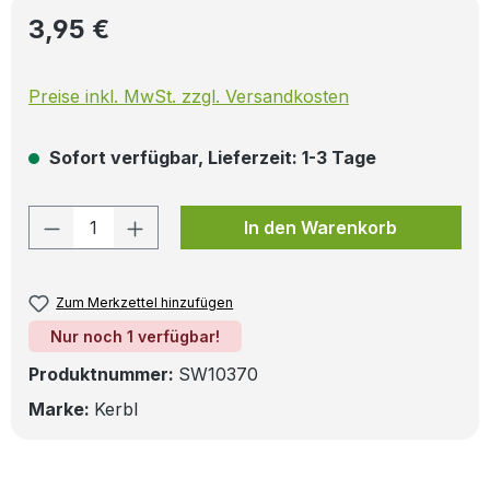
Regulärer Preis:
3,95 €
Preise inkl. MwSt. zzgl. Versandkosten
Sofort verfügbar, Lieferzeit: 1-3 Tage
Produkt Anzahl: Gib den gewünschten W
In den Warenkorb
Zum Merkzettel hinzufügen
Nur noch 1 verfügbar!
Produktnummer:
SW10370
Marke:
Kerbl