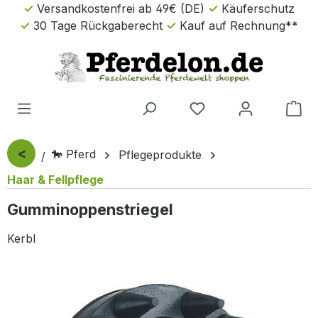
Versandkostenfrei ab 49€ (DE)
Käuferschutz
Zum Hauptinhalt springen
30 Tage Rückgaberecht
Kauf auf Rechnung**
Wa
<
🐎 Pferd
Pflegeprodukte
Haar & Fellpflege
Gumminoppenstriegel
Kerbl
Bildergalerie überspringen