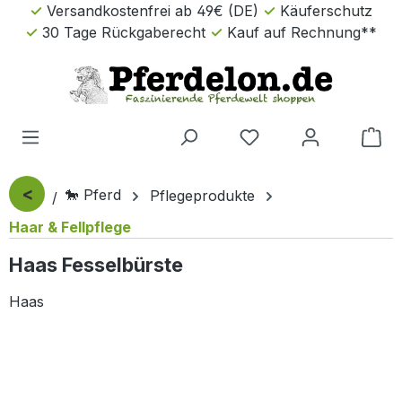
Versandkostenfrei ab 49€ (DE)
Käuferschutz
Zum Hauptinhalt springen
30 Tage Rückgaberecht
Kauf auf Rechnung**
Wa
<
🐎 Pferd
Pflegeprodukte
Haar & Fellpflege
Haas Fesselbürste
Haas
Bildergalerie überspringen