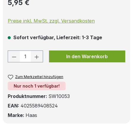
Regulärer Preis:
5,95 €
Preise inkl. MwSt. zzgl. Versandkosten
Sofort verfügbar, Lieferzeit: 1-3 Tage
Produkt Anzahl: Gib den gewünschten W
In den Warenkorb
Zum Merkzettel hinzufügen
Nur noch 1 verfügbar!
Produktnummer:
SW10053
EAN:
4025589408524
Marke:
Haas