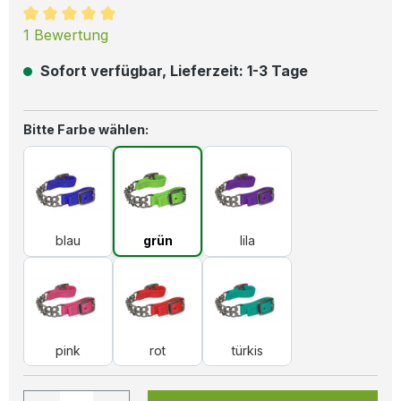
Durchschnittliche Bewertung von 5 von 5 Sternen
1 Bewertung
Sofort verfügbar, Lieferzeit: 1-3 Tage
auswählen
Bitte Farbe wählen:
blau
grün
lila
blau
grün
lila
pink
rot
türkis
pink
rot
türkis