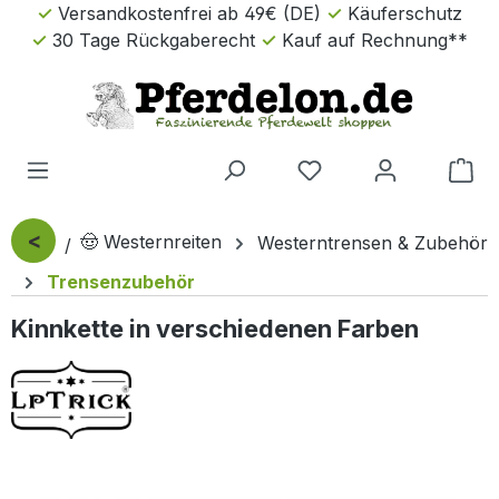
Versandkostenfrei ab 49€ (DE)
Käuferschutz
Zum Hauptinhalt springen
30 Tage Rückgaberecht
Kauf auf Rechnung**
Wa
<
🤠 Westernreiten
Westerntrensen & Zubehör
Trensenzubehör
Kinnkette in verschiedenen Farben
Bildergalerie überspringen