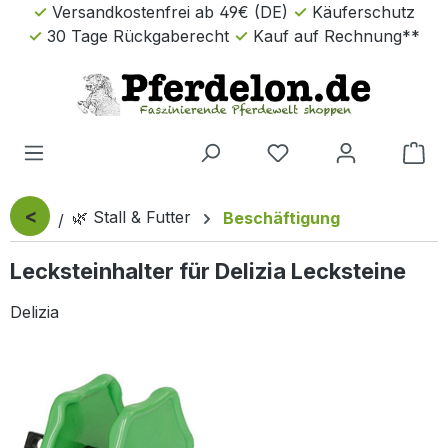
Versandkostenfrei ab 49€ (DE)
Käuferschutz
Zum Hauptinhalt springen
30 Tage Rückgaberecht
Kauf auf Rechnung**
Wa
<
🌿 Stall & Futter
Beschäftigung
Lecksteinhalter für Delizia Lecksteine
Delizia
Bildergalerie überspringen