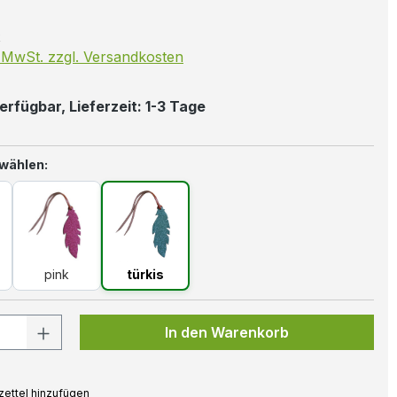
k
. MwSt. zzgl. Versandkosten
erfügbar, Lieferzeit: 1-3 Tage
auswählen
 wählen:
pink
türkis
pink
türkis
 Anzahl: Gib den gewünschten Wert ein
In den Warenkorb
ettel hinzufügen