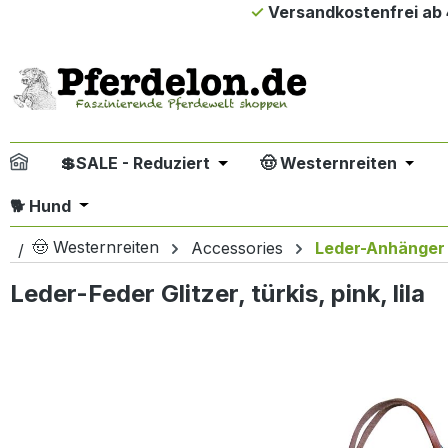
Versandkostenfrei ab 
m Hauptinhalt springen
Zur Suche springen
Zur Hauptnavigation springen
💲SALE - Reduziert
🤠 Westernreiten
Öffne oder Schließe das Drop
Öffne
Öffne oder Schließe das Dropdown der Kategori
🐕 Hund
🤠 Westernreiten
Accessories
Leder-Anhänger
Leder-Feder Glitzer, türkis, pink, lila
Bildergalerie überspringen