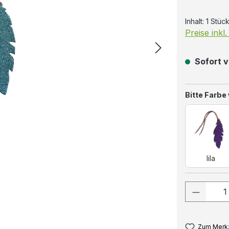
Inhalt:
1 Stüc
Preise inkl
Sofort v
Bitte Farbe
lila
lila
Produkt
Zum Merkz