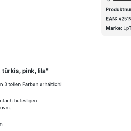
Produktn
EAN:
4251
Marke:
LpT
ürkis, pink, lila"
 3 tollen Farben erhältlich!
infach befestigen
 uvm.
cm