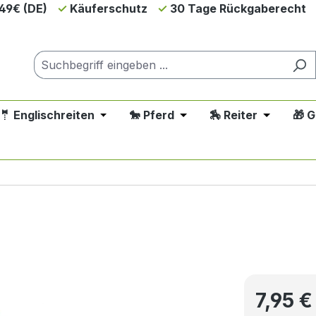
49€ (DE)
Käuferschutz
30 Tage Rückgaberecht
🤵 Englischreiten
🐎 Pferd
🏇 Reiter
🎁 
down der Kategorie 💲SALE - Reduziert
 oder Schließe das Dropdown der Kategorie 🤠 Westernreit
Öffne oder Schließe das Dropdown der Ka
Öffne oder Schließe das 
Öffne oder
e 🐕 Hund
Regulärer P
7,95 €