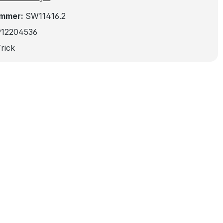
ummer:
SW11416.2
912204536
rick