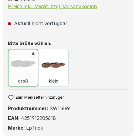
Preise inkl. MwSt. zzgl. Versandkosten
Aktuell nicht verfügbar
auswählen
Bitte Größe wählen:
groß
(Diese Option ist zurzeit nicht verfügbar.)
klein
groß
klein
Zum Merkzettel hinzufügen
Produktnummer:
SW11669
EAN:
4251912205618
Marke:
LpTrick