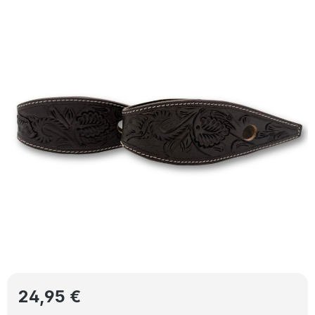
Bildergalerie überspringen
Regulärer Preis:
24,95 €