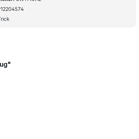
912204574
rick
eug"