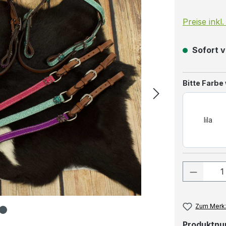
Preise inkl
Sofort v
Bitte Farbe
lila
Produkt
Zum Merkz
Produktn