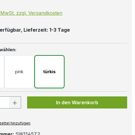
. MwSt. zzgl. Versandkosten
erfügbar, Lieferzeit: 1-3 Tage
auswählen
 wählen:
pink
türkis
 Anzahl: Gib den gewünschten Wert ein
In den Warenkorb
ettel hinzufügen
ummer:
SW11457.2