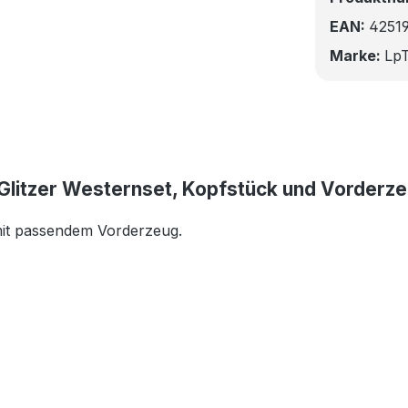
EAN:
4251
Marke:
LpT
 Glitzer Westernset, Kopfstück und Vorderz
mit passendem Vorderzeug.