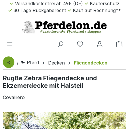
Versandkostenfrei ab 49€ (DE)
Käuferschutz
Zum Hauptinhalt springen
30 Tage Rückgaberecht
Kauf auf Rechnung**
Wa
<
🐎 Pferd
Decken
Fliegendecken
RugBe Zebra Fliegendecke und
Ekzemerdecke mit Halsteil
Covalliero
Bildergalerie überspringen