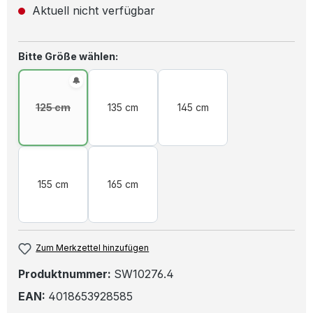
Aktuell nicht verfügbar
auswählen
Bitte Größe wählen:
125 cm
135 cm
145 cm
(Diese Option ist zurzeit nicht verfügbar.)
155 cm
165 cm
Zum Merkzettel hinzufügen
Produktnummer:
SW10276.4
EAN:
4018653928585