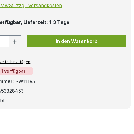
. MwSt. zzgl. Versandkosten
erfügbar, Lieferzeit: 1-3 Tage
 Anzahl: Gib den gewünschten Wert ein
In den Warenkorb
ettel hinzufügen
 1 verfügbar!
ummer:
SW11165
653328453
bl