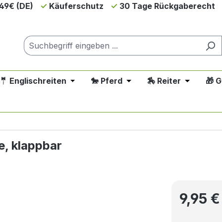
49€ (DE)
Käuferschutz
30 Tage Rückgaberecht
🤵 Englischreiten
🐎 Pferd
🏇 Reiter
🎁 
down der Kategorie 💲SALE - Reduziert
 oder Schließe das Dropdown der Kategorie 🤠 Westernreit
Öffne oder Schließe das Dropdown der Ka
Öffne oder Schließe das 
Öffne oder
e 🐕 Hund
e, klappbar
Regulärer P
9,95 €