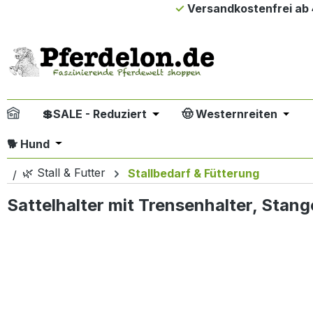
Versandkostenfrei ab 
m Hauptinhalt springen
Zur Suche springen
Zur Hauptnavigation springen
💲SALE - Reduziert
🤠 Westernreiten
Öffne oder Schließe das Drop
Öffne
Öffne oder Schließe das Dropdown der Kategori
🐕 Hund
🌿 Stall & Futter
Stallbedarf & Fütterung
Sattelhalter mit Trensenhalter, Stang
Bildergalerie überspringen