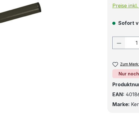
Preise inkl
Sofort v
Produkt
Zum Merkz
Nur noch
Produktn
EAN:
4018
Marke:
Ker