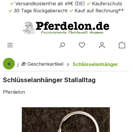
Versandkostenfrei ab 49€ (DE)
Käuferschutz
Zum Hauptinhalt springen
30 Tage Rückgaberecht
Kauf auf Rechnung**
Wa
<
🎁 Geschenkartikel
Schlüsselanhänger
Schlüsselanhänger Stallalltag
Pferdelon
Bildergalerie überspringen