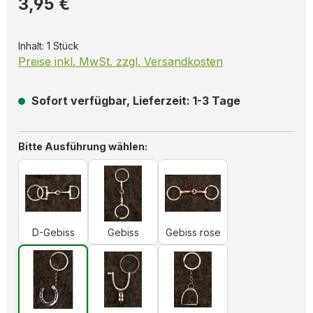
3,95 €
Inhalt:
1 Stück
Preise inkl. MwSt. zzgl. Versandkosten
Sofort verfügbar, Lieferzeit: 1-3 Tage
auswählen
Bitte Ausführung wählen:
D-Gebiss
Gebiss
Gebiss rose
D-Gebiss
Gebiss
Gebiss rose
Hufeisen
Sporen
Steigbügel