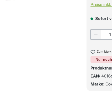
Preise inkl
Sofort v
Produkt
Zum Merkz
Nur noch
Produktn
EAN:
4018
Marke:
Cov