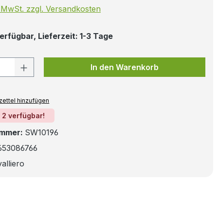
. MwSt. zzgl. Versandkosten
erfügbar, Lieferzeit: 1-3 Tage
 Anzahl: Gib den gewünschten Wert ein
In den Warenkorb
ettel hinzufügen
 2 verfügbar!
ummer:
SW10196
653086766
alliero