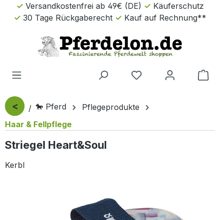
Versandkostenfrei ab 49€ (DE)
Käuferschutz
Zum Hauptinhalt springen
30 Tage Rückgaberecht
Kauf auf Rechnung**
Wa
<
🐎 Pferd
Pflegeprodukte
Haar & Fellpflege
Striegel Heart&Soul
Kerbl
Bildergalerie überspringen