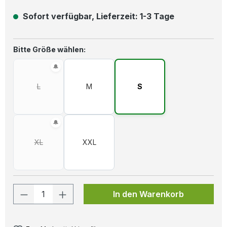
Sofort verfügbar, Lieferzeit: 1-3 Tage
auswählen
Bitte Größe wählen:
L
M
S
(Diese Option ist zurzeit nicht verfügbar.)
XL
XXL
(Diese Option ist zurzeit nicht verfügbar.)
Produkt Anzahl: Gib den gewünschten W
In den Warenkorb