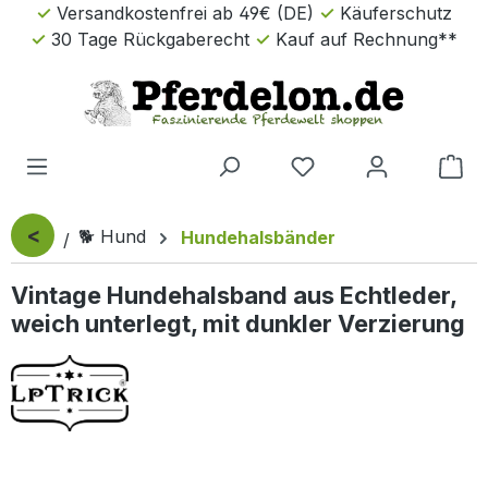
Versandkostenfrei ab 49€ (DE)
Käuferschutz
Zum Hauptinhalt springen
30 Tage Rückgaberecht
Kauf auf Rechnung**
Wa
<
🐕 Hund
Hundehalsbänder
Vintage Hundehalsband aus Echtleder,
weich unterlegt, mit dunkler Verzierung
Bildergalerie überspringen