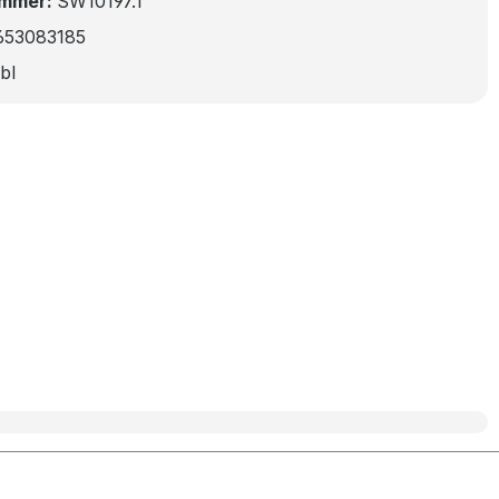
ummer:
SW10197.1
653083185
bl