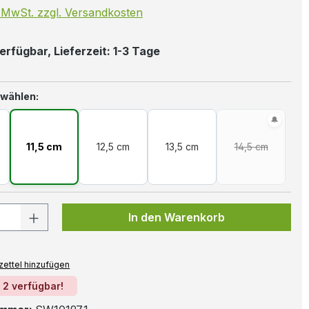
. MwSt. zzgl. Versandkosten
erfügbar, Lieferzeit: 1-3 Tage
auswählen
 wählen:
11,5 cm
12,5 cm
13,5 cm
14,5 cm
(Diese Option i
 Anzahl: Gib den gewünschten Wert ein
In den Warenkorb
ettel hinzufügen
 2 verfügbar!