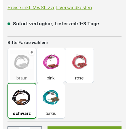
Preise inkl. MwSt. zzgl. Versandkosten
Sofort verfügbar, Lieferzeit: 1-3 Tage
auswählen
Bitte Farbe wählen:
braun
(Diese Option ist zurzeit nicht verfügbar.)
pink
rose
braun
pink
rose
schwarz
türkis
schwarz
türkis