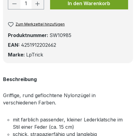
Produkt Anzahl: Gib den gewünschten W
In den Warenkorb
Zum Merkzettel hinzufügen
Produktnummer:
SW10985
EAN:
4251912202662
Marke:
LpTrick
Beschreibung
Griffige, rund geflochtene Nylonzügel in
verschiedenen Farben.
mit farblich passender, kleiner Lederklatsche im
Stil einer Feder (ca. 15 cm)
schick, strapazierfähig und langlebig