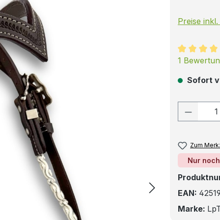
Preise inkl
Durchschni
1 Bewertu
Sofort v
Produkt
Zum Merkz
Nur noch
Produktn
EAN:
4251
Marke:
LpT