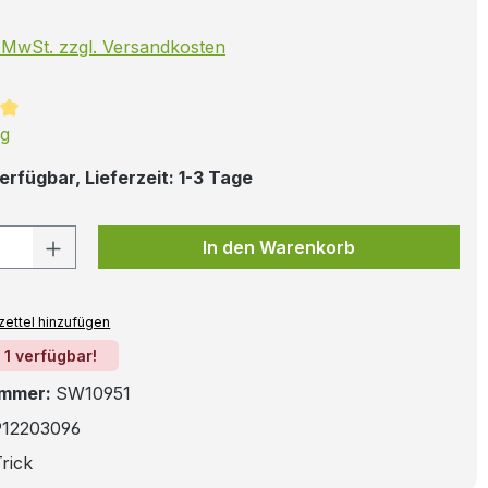
. MwSt. zzgl. Versandkosten
ttliche Bewertung von 5 von 5 Sternen
ng
erfügbar, Lieferzeit: 1-3 Tage
 Anzahl: Gib den gewünschten Wert ein
In den Warenkorb
ettel hinzufügen
 1 verfügbar!
ummer:
SW10951
912203096
rick