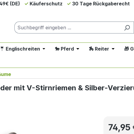
49€ (DE)
Käuferschutz
30 Tage Rückgaberecht
🤵 Englischreiten
🐎 Pferd
🏇 Reiter
🎁 
down der Kategorie 💲SALE - Reduziert
 oder Schließe das Dropdown der Kategorie 🤠 Westernreit
Öffne oder Schließe das Dropdown der Ka
Öffne oder Schließe das 
Öffne oder
e 🐕 Hund
äume
er mit V-Stirnriemen & Silber-Verzie
Regulärer P
74,95 