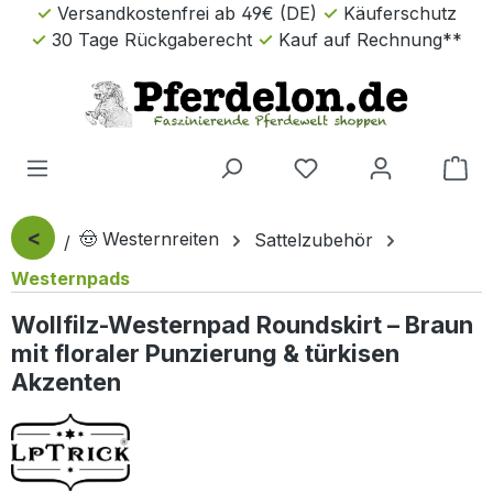
Versandkostenfrei ab 49€ (DE)
Käuferschutz
Zum Hauptinhalt springen
30 Tage Rückgaberecht
Kauf auf Rechnung**
Wa
<
🤠 Westernreiten
Sattelzubehör
Westernpads
Wollfilz-Westernpad Roundskirt – Braun
mit floraler Punzierung & türkisen
Akzenten