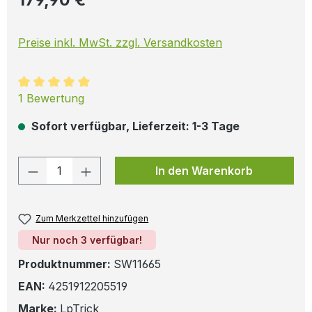
Preise inkl. MwSt. zzgl. Versandkosten
Durchschnittliche Bewertung von 5 von 5 Sternen
1 Bewertung
Sofort verfügbar, Lieferzeit: 1-3 Tage
Produkt Anzahl: Gib den gewünschten W
In den Warenkorb
Zum Merkzettel hinzufügen
Nur noch 3 verfügbar!
Produktnummer:
SW11665
EAN:
4251912205519
Marke:
LpTrick