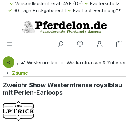
Versandkostenfrei ab 49€ (DE)
Käuferschutz
Zum Hauptinhalt springen
30 Tage Rückgaberecht
Kauf auf Rechnung**
Wa
<
🤠 Westernreiten
Westerntrensen & Zubehör
Zäume
Zweiohr Show Westerntrense royalblau
mit Perlen-Earloops