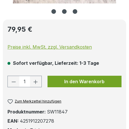
Regulärer Preis:
79,95 €
Preise inkl. MwSt. zzgl. Versandkosten
Sofort verfügbar, Lieferzeit: 1-3 Tage
Produkt Anzahl: Gib den gewünschten W
In den Warenkorb
Zum Merkzettel hinzufügen
Produktnummer:
SW11847
EAN:
4251912207278