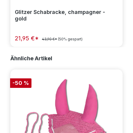
Glitzer Schabracke, champagner -
gold
21,95 €*
43,90 €*
(50% gespart)
Produktgalerie überspringen
Ähnliche Artikel
-50 %