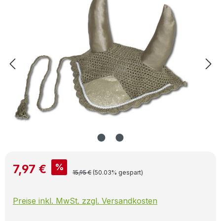
Verkaufspreis:
%
7,97 €
Regulärer Preis:
15,95 €
(50.03% gespart)
Preise inkl. MwSt. zzgl. Versandkosten