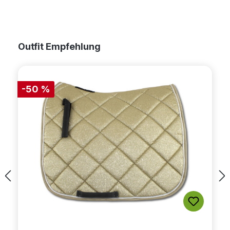
Produktgalerie überspringen
Outfit Empfehlung
-50 %