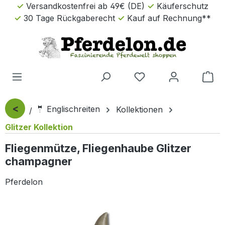
Versandkostenfrei ab 49€ (DE)
Käuferschutz
Zum Hauptinhalt springen
30 Tage Rückgaberecht
Kauf auf Rechnung**
Wa
<
🤵 Englischreiten
Kollektionen
Glitzer Kollektion
Fliegenmütze, Fliegenhaube Glitzer
champagner
Pferdelon
Bildergalerie überspringen