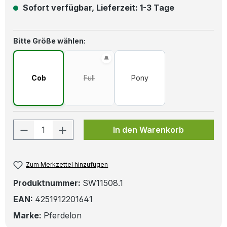
Sofort verfügbar, Lieferzeit: 1-3 Tage
auswählen
Bitte Größe wählen:
Cob
Full
Pony
(Diese Option ist zurzeit nicht verfügbar.)
Produkt Anzahl: Gib den gewünschten W
In den Warenkorb
Zum Merkzettel hinzufügen
Produktnummer:
SW11508.1
EAN:
4251912201641
Marke:
Pferdelon