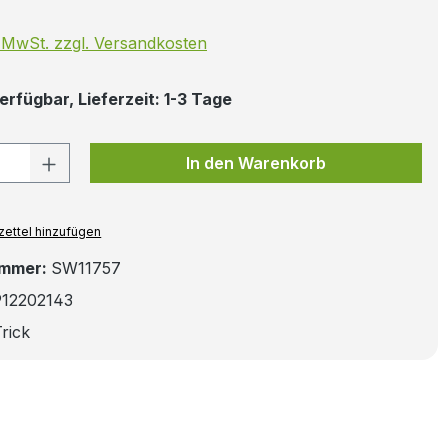
. MwSt. zzgl. Versandkosten
erfügbar, Lieferzeit: 1-3 Tage
 Anzahl: Gib den gewünschten Wert ein
In den Warenkorb
ettel hinzufügen
ummer:
SW11757
912202143
rick