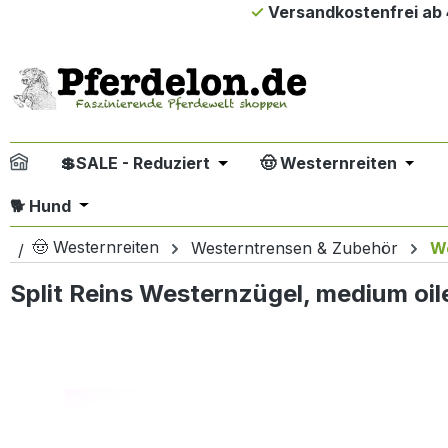
Versandkostenfrei ab 
m Hauptinhalt springen
Zur Suche springen
Zur Hauptnavigation springen
💲SALE - Reduziert
🤠 Westernreiten
Öffne oder Schließe das Drop
Öffne
Öffne oder Schließe das Dropdown der Kategori
🐕 Hund
🤠 Westernreiten
Westerntrensen & Zubehör
W
Split Reins Westernzügel, medium oil
Bildergalerie überspringen