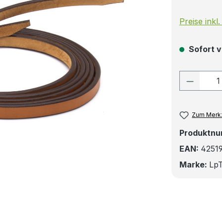
Preise inkl
Sofort v
Produkt
Zum Merkz
Produktn
EAN:
4251
Marke:
LpT