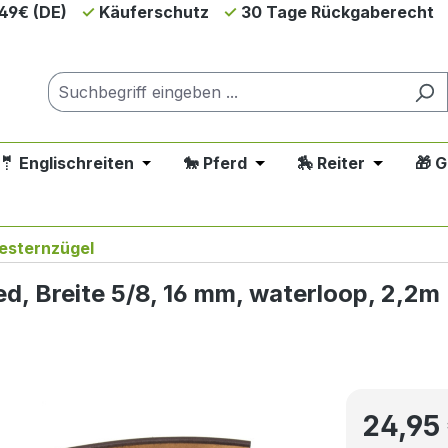
49€ (DE)
Käuferschutz
30 Tage Rückgaberecht
🤵 Englischreiten
🐎 Pferd
🏇 Reiter
🎁 
down der Kategorie 💲SALE - Reduziert
 oder Schließe das Dropdown der Kategorie 🤠 Westernreit
Öffne oder Schließe das Dropdown der Ka
Öffne oder Schließe das 
Öffne oder
e 🐕 Hund
esternzügel
ed, Breite 5/8, 16 mm, waterloop, 2,2m
Regulärer P
24,95