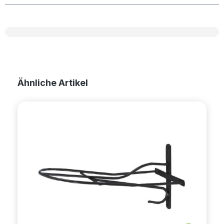
Produktgalerie überspringen
Ähnliche Artikel