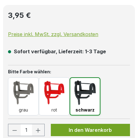
Regulärer Preis:
3,95 €
Preise inkl. MwSt. zzgl. Versandkosten
Sofort verfügbar, Lieferzeit: 1-3 Tage
auswählen
Bitte Farbe wählen:
grau
rot
schwarz
grau
rot
schwarz
Produkt Anzahl: Gib den gewünschten W
In den Warenkorb