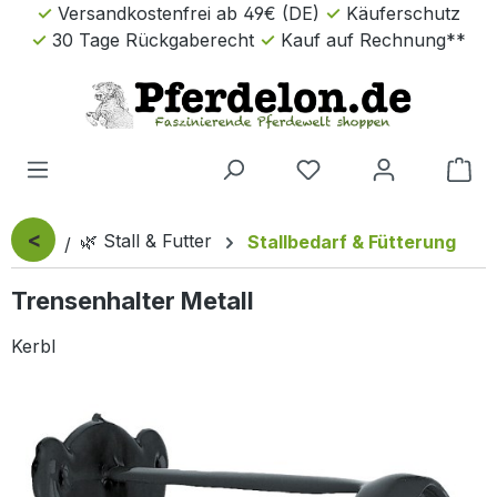
Versandkostenfrei ab 49€ (DE)
Käuferschutz
Zum Hauptinhalt springen
30 Tage Rückgaberecht
Kauf auf Rechnung**
Wa
<
🌿 Stall & Futter
Stallbedarf & Fütterung
Trensenhalter Metall
Kerbl
Bildergalerie überspringen